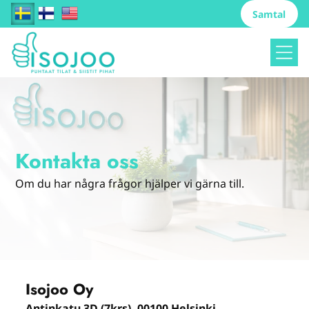
Samtal
Kontakta oss
Om du har några frågor hjälper vi gärna till.
Isojoo Oy
Antinkatu 3D (7krs), 00100 Helsinki