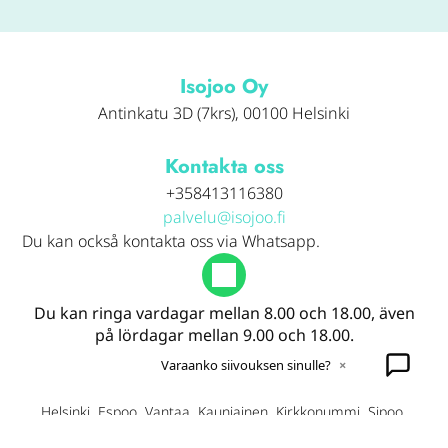
Isojoo Oy
Antinkatu 3D (7krs), 00100 Helsinki
Kontakta oss
+358413116380
palvelu@isojoo.fi
Du kan också kontakta oss via Whatsapp.
Du kan ringa vardagar mellan 8.00 och 18.00, även
på lördagar mellan 9.00 och 18.00.
Varaanko siivouksen sinulle?
×
Helsinki Espoo Vantaa Kauniainen Kirkkonummi Sipoo
Nurmijärvi Kerava Järvenpää