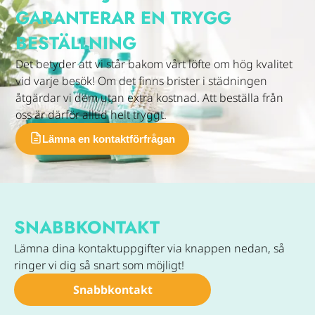
GARANTERAR EN TRYGG
BESTÄLLNING
Det betyder att vi står bakom vårt löfte om hög kvalitet
vid varje besök! Om det finns brister i städningen
åtgärdar vi dem utan extra kostnad. Att beställa från
oss är därför alltid helt tryggt.
SNABB­KONTAKT
Lämna dina kontaktuppgifter via knappen nedan, så
ringer vi dig så snart som möjligt!
Snabb­kontakt