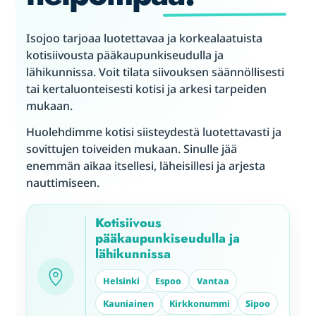
Isojoo tarjoaa luotettavaa ja korkealaatuista
kotisiivousta pääkaupunkiseudulla ja
lähikunnissa. Voit tilata siivouksen säännöllisesti
tai kertaluonteisesti kotisi ja arkesi tarpeiden
mukaan.
Huolehdimme kotisi siisteydestä luotettavasti ja
sovittujen toiveiden mukaan. Sinulle jää
enemmän aikaa itsellesi, läheisillesi ja arjesta
nauttimiseen.
Kotisiivous
pääkaupunkiseudulla ja
lähikunnissa
Helsinki
Espoo
Vantaa
Kauniainen
Kirkkonummi
Sipoo