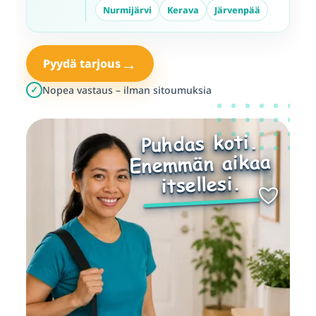
Nurmijärvi
Kerava
Järvenpää
→
Pyydä tarjous
✓
Nopea vastaus – ilman sitoumuksia
Puhdas koti.
Enemmän aikaa
itsellesi.