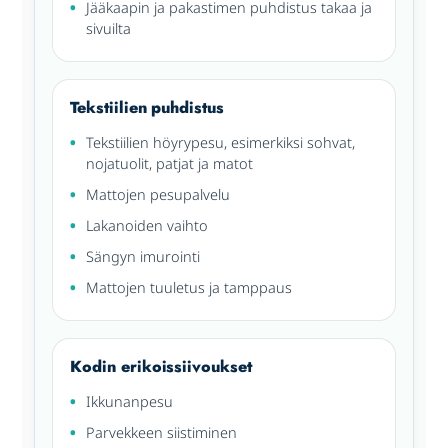
Jääkaapin ja pakastimen puhdistus takaa ja
sivuilta
Tekstiilien puhdistus
Tekstiilien höyrypesu, esimerkiksi sohvat,
nojatuolit, patjat ja matot
Mattojen pesupalvelu
Lakanoiden vaihto
Sängyn imurointi
Mattojen tuuletus ja tamppaus
Kodin erikoissiivoukset
Ikkunanpesu
Parvekkeen siistiminen