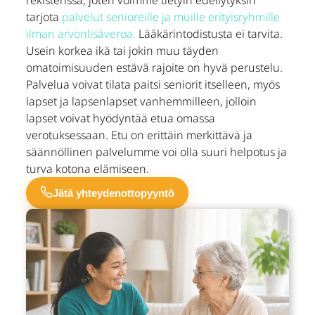
rekisterissä, joten voimme tietyin edellytyksin
tarjota
palvelut senioreille ja muille erityisryhmille
ilman arvonlisäveroa.
Lääkärintodistusta ei tarvita.
Usein korkea ikä tai jokin muu täyden
omatoimisuuden estävä rajoite on hyvä perustelu.
Palvelua voivat tilata paitsi seniorit itselleen, myös
lapset ja lapsenlapset vanhemmilleen, jolloin
lapset voivat hyödyntää etua omassa
verotuksessaan. Etu on erittäin merkittävä ja
säännöllinen palvelumme voi olla suuri helpotus ja
turva kotona elämiseen.