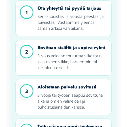
Ota yhteyttä tai pyydä tarjous
1
Kerro kodistasi, siivoustarpeestasi ja
toiveistasi. Vastaamme yleensä
saman arkipäivän aikana.
Sovitaan sisältö ja sopiva rytmi
2
Siivous voidaan toteuttaa viikoittain,
joka toinen viikko, harvemmin tai
kertaluonteisesti.
Aloitetaan palvelu sovitusti
3
Siivooja tai työpari saapuu sovittuna
aikana omien välineiden ja
puhdistusaineiden kanssa.
Tuttu siivooja oppii tuntemaan