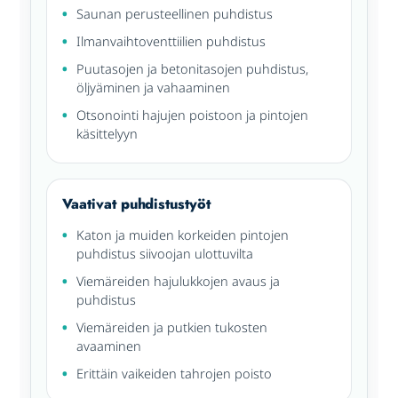
Saunan perusteellinen puhdistus
Ilmanvaihtoventtiilien puhdistus
Puutasojen ja betonitasojen puhdistus,
öljyäminen ja vahaaminen
Otsonointi hajujen poistoon ja pintojen
käsittelyyn
Vaativat puhdistustyöt
Katon ja muiden korkeiden pintojen
puhdistus siivoojan ulottuvilta
Viemäreiden hajulukkojen avaus ja
puhdistus
Viemäreiden ja putkien tukosten
avaaminen
Erittäin vaikeiden tahrojen poisto