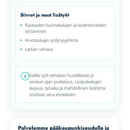
Siirrot ja muut lisätyöt
Raskaiden huonekalujen ja kodinkoneiden
siirtäminen
Arvotaulujen pölynpyyhintä
Lattian vahaus
Kaikki työt tehdään huolellisesti ja
i
sovitun ajan puitteissa. Lisäpalvelujen
laajuus, työaika ja mahdollinen lisähinta
sovitaan aina etukäteen.
Palvelemme pääkaupunkiseudulla ja