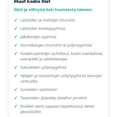
Muut kodin tilat
Siisti ja viihtyisä koti huoneesta toiseen.
Lattioiden ja mattojen imurointi
Lattioiden kosteapyyhintä
Jalkalistojen pyyhintä
Huonekalujen imurointi tai pölynpyyhintä
Kosketuspintojen puhdistus, kuten ovenkahvat,
ovenpielet ja valokatkaisijat
Kalusteiden pölynpyyhintä
Hyllyjen ja tasopintojen pölynpyyhintä siivoojan
ulottuvilta
Vuoteiden siistiminen
Tavaroiden järjestely siisteihin pinoihin
Roskien vienti vapaasti käytettävissä oleviin
jäteastioihin