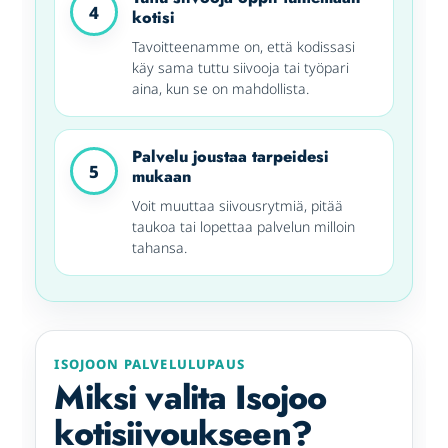
4
kotisi
Tavoitteenamme on, että kodissasi
käy sama tuttu siivooja tai työpari
aina, kun se on mahdollista.
Palvelu joustaa tarpeidesi
5
mukaan
Voit muuttaa siivousrytmiä, pitää
taukoa tai lopettaa palvelun milloin
tahansa.
ISOJOON PALVELULUPAUS
Miksi valita Isojoo
kotisiivoukseen?