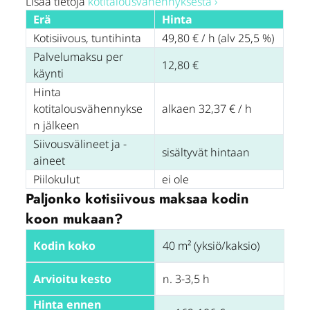
Lisää tietoja
kotitalous­vähennyksestä ›
Erä
Hinta
Kotisiivous, tuntihinta
49,80 € / h (alv 25,5 %)
Palvelumaksu per
12,80 €
käynti
Hinta
kotitalousvähennykse
alkaen 32,37 € / h
n jälkeen
Siivousvälineet ja -
sisältyvät hintaan
aineet
Piilokulut
ei ole
Paljonko kotisiivous maksaa kodin
koon mukaan?
Kodin koko
40 m² (yksiö/kaksio)
Arvioitu kesto
n. 3-3,5 h
Hinta ennen 