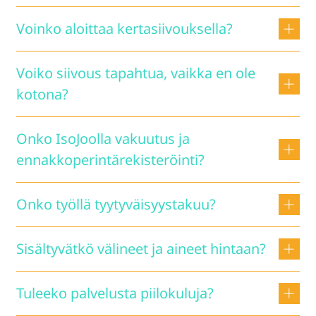
erikseen.
Kyllä. Rytmiä muutetaan tarpeen mukaan.
Voinko aloittaa kertasiivouksella?
Kyllä. Moni asiakas kokeilee palvelua ensin
Voiko siivous tapahtua, vaikka en ole
kertasiivouksella.
kotona?
Kyllä. Käytännöt sovitaan turvallisesti avaimella tai
Onko IsoJoolla vakuutus ja
koodilla.
ennakkoperintärekisteröinti?
Kyllä. Y-tunnus 1728456-4, kuulumme
Onko työllä tyytyväisyystakuu?
ennakkoperintärekisteriin ja meillä on vastuuvakuutus.
Kyllä. 100 %:n tyytyväisyystakuu.
Sisältyvätkö välineet ja aineet hintaan?
Kyllä. Siivoamme aina omilla välineillämme.
Tuleeko palvelusta piilokuluja?