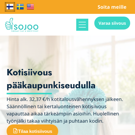
Soita meille
Varaa siivous
Kotisiivous
pääkaupunkiseudulla
Hinta alk. 32,37 €/h kotitalousvähennyksen jälkeen.
Säännöllinen tai kertaluonteinen kotisiivous
vapauttaa aikaa tärkeämpiin asioihin. Huolellinen
työnjälki takaa viihtyisän ja puhtaan kodin.