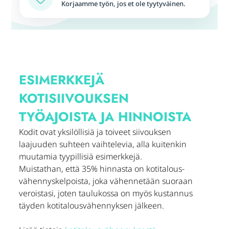
Korjaamme työn, jos et ole tyytyväinen.
ESIMERKKEJÄ
KOTISIIVOUKSEN
TYÖAJOISTA JA HINNOISTA
Kodit ovat yksilöllisiä ja toiveet siivouksen
laajuuden suhteen vaihtelevia, alla kuitenkin
muutamia tyypillisiä esimerkkejä.
Muistathan, että 35% hinnasta on kotitalous­
vähennyskelpoista, joka vähennetään suoraan
veroistasi, joten taulukossa on myös kustannus
täyden kotitalous­vähennyksen jälkeen.