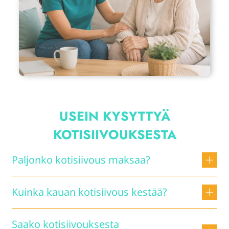
USEIN KYSYTTYÄ
KOTISIIVOUKSESTA
Paljonko kotisiivous maksaa?
Tuntihinta 49,80 €/h, kotitalousvähennyksen jälkeen
Kuinka kauan kotisiivous kestää?
32,37 €/h. Palvelumaksu 12,80 €/käynti.
40–60 neliön kodissa yleensä 3–4 tuntia, 80–100
Saako kotisiivouksesta