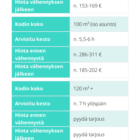
Hinta vähennyksen 
n. 153-169 €
jälkeen
Kodin koko
100 m² (iso asunto)
Arvioitu kesto
n. 5,5-6 h
Hinta ennen 
n. 286-311 €
vähennystä
Hinta vähennyksen 
n. 185-202 €
jälkeen
Kodin koko
120 m² +
Arvioitu kesto
n. 7 h ylöspäin
Hinta ennen 
pyydä tarjous
vähennystä
Hinta vähennyksen 
pyydä tarjous
jälkeen